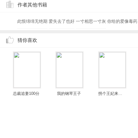
作者其他书籍
此恨绵绵无绝期
爱失去了也好
一寸相思一寸灰
你给的爱像毒药
猜你喜欢
总裁追妻100分
我的钢琴王子
拐个王妃来暖床