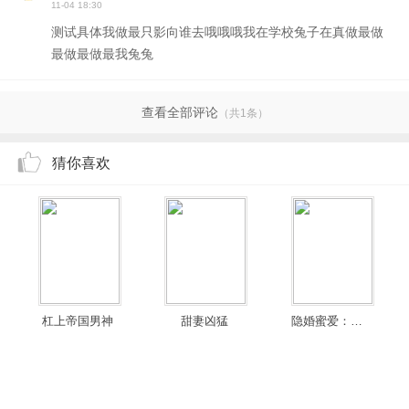
11-04 18:30
测试具体我做最只影向谁去哦哦哦我在学校兔子在真做最做
最做最做最我兔兔
查看全部评论
（共1条）
猜你喜欢
杠上帝国男神
甜妻凶猛
隐婚蜜爱：墨少，宠上瘾！