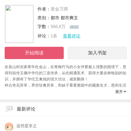
作者：
黄金万两
类别：
都市
都市爽文
字数：
568.6万
已完结
评论：
1条
查看评论
开始阅读
加入书架
欢喜山村农家青年杜金山，在青梅竹马的小女伴要被人强娶的困境下，竟
得到祖传玉佩中华佗的三道传承，从此精通医术、获得大量农林牧副的知
识，并拥有了华佗五禽戏的强大功法，咸鱼翻身！
种点奇花异草，养些珍禽异兽，和妹子看看獒园中的藏獒名犬，悠闲生活
乐无边。
展开
神奇医术，牵手无数佳丽。
精通兽语的邻家妹子，朴实能干的女大学生，多才多艺的草根歌手，痴情
最新评论
一片的山村女作家，喜爱田园生活的美国靓妞……
这些是非之