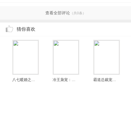
查看全部评论
（共0条）
猜你喜欢
八七暖婚之肥妻逆袭
冷王枭宠：庶女嫡妃
霸道总裁宠翻天