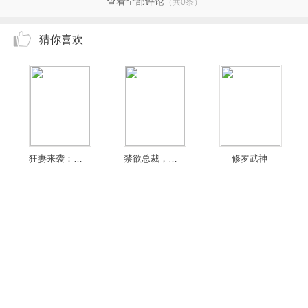
查看全部评论
（共0条）
猜你喜欢
狂妻来袭：九爷，早安！
禁欲总裁，求放过
修罗武神