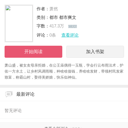
作者：
萧然
类别：
都市
都市爽文
字数：
417.3万
已完结
评论：
0条
查看评论
开始阅读
加入书架
萧山盛，被女友母亲拒婚，在公王庙偶得一玉瓶，学会行云布雨法术，护
佑一方水土，让乡村风调雨顺，种啥啥值钱，养啥啥发财，带领村民发家
致富，称霸山村，娶得美娇娘，快乐似神仙。
最新评论
暂无评论