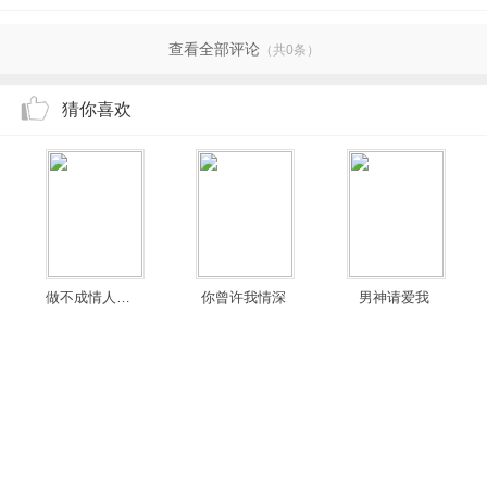
查看全部评论
（共0条）
猜你喜欢
做不成情人做夫妻
你曾许我情深
男神请爱我