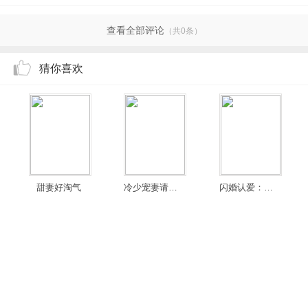
查看全部评论
（共0条）
猜你喜欢
甜妻好淘气
冷少宠妻请用力
闪婚认爱：大叔，轻点宠