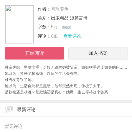
作者：
月球养鱼
类别：
出版精品
短篇言情
字数：
5万
已完结
评论：
0条
查看评论
开始阅读
加入书架
母亲失踪，男友病重，走投无路的她被父亲、姐姐联手送上姐夫的床……
她以为，换来了救命钱，以后的生活会有光。
可男友背叛了她。
她以为，生活自此都是黑暗，他却突然出现，像极了太阳。
是救赎还是劫难？是欺骗还是真心？她用一生去等待这个答案！
最新评论
暂无评论